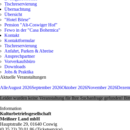
Tischreservierung
Übernachtung
Übersicht
"Hotel Börse"
Pension "Alt-Coswiger Hof"
Fewo in der "Casa Bohemica"
Kontakt
Kontaktformular
Tischreservierung
Anfahrt, Parken & Abreise
Ansprechpartner
Vorverkaufsbüro
Downloads
Jobs & Praktika
Aktuelle Veranstaltungen
Alle
August 2026
September 2026
Oktober 2026
November 2026
Dezem
Leider wurden keine Veranstaltung für Ihre Suchanfrage gefunden! Bitte
Information
Kulturbetriebsgesellschaft
Meißner Land mbH
Hauptstraße 29, 01640 Coswig
(0 35 23) 70 01 86 (Ticketservice)